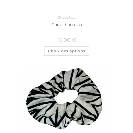
Chouchou
Chouchou duo
10,00
€
Choix des options