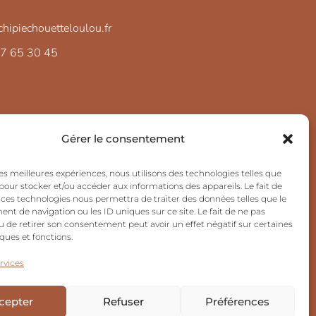
hipiechouetteloulou.fr
37 65 30 45
Gérer le consentement
 les meilleures expériences, nous utilisons des technologies telles que
 pour stocker et/ou accéder aux informations des appareils. Le fait de
 ces technologies nous permettra de traiter des données telles que le
t de navigation ou les ID uniques sur ce site. Le fait de ne pas
u de retirer son consentement peut avoir un effet négatif sur certaines
iques et fonctions.
rvices
cepter
Refuser
Préférences