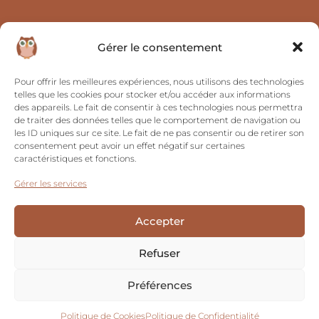
Navigation
Contact
Gérer le consentement
Catalogue
contact@chipiechouetteloulou.fr
Pour offrir les meilleures expériences, nous utilisons des technologies
A propos
33(0) 6 37 65 30 45
telles que les cookies pour stocker et/ou accéder aux informations
des appareils. Le fait de consentir à ces technologies nous permettra
Témoignages
de traiter des données telles que le comportement de navigation ou
les ID uniques sur ce site. Le fait de ne pas consentir ou de retirer son
Commande
consentement peut avoir un effet négatif sur certaines
personnalisable
caractéristiques et fonctions.
Mentions Légales
Gérer les services
Conditions Générales
de Vente
Accepter
Politique de
Refuser
Confidentialité
Politique de Cookies
Préférences
Politique de Cookies
Politique de Confidentialité
Copyright © 2024 chipiechouetteloulou.fr