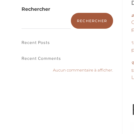
D
Rechercher
RECHERCHER
C
p
✨
Recent Posts
p
Recent Comments

s
Aucun commentaire à afficher.
L