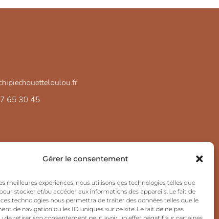
hipiechouetteloulou.fr
37 65 30 45
Gérer le consentement
 les meilleures expériences, nous utilisons des technologies telles que
 pour stocker et/ou accéder aux informations des appareils. Le fait de
 ces technologies nous permettra de traiter des données telles que le
t de navigation ou les ID uniques sur ce site. Le fait de ne pas
u de retirer son consentement peut avoir un effet négatif sur certaines